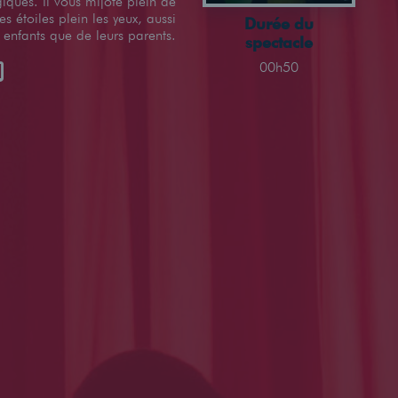
iques. Il vous mijote plein de
es étoiles plein les yeux, aussi
Durée du
 enfants que de leurs parents.
spectacle
00h50