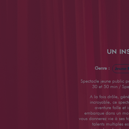
UN IN
Genre :
Jeune P
Spectacle jeune public p
30 et 50 min / Spe
A la fois drôle, gén
incroyable, ce spec
aventure folle et 
embarque dans un mome
vous donnerez vie à ses t
talents multiples 