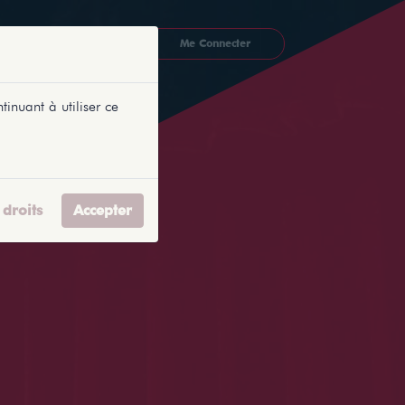
CKETLYONNAIS
Me Connecter
tinuant à utiliser ce
droits
Accepter