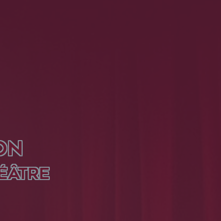
ON
ÉÂTRE