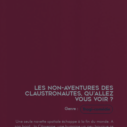
LES NON-AVENTURES DES
CLAUSTRONAUTES, QU'ALLEZ
VOUS VOIR ?
Genre :
Tragi-comédie‎
Une seule navette spatiale échappe à la fin du monde. A
son bord : la Citoyenne, une humaine un peu bourrue se