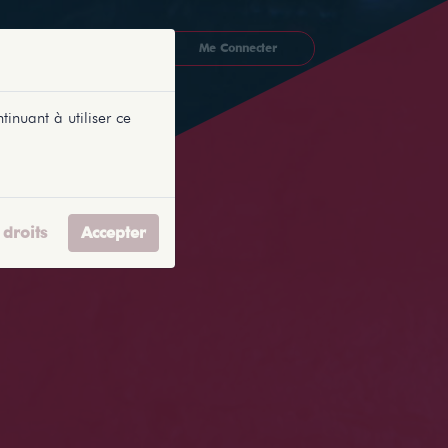
CKETLYONNAIS
Me Connecter
tinuant à utiliser ce
droits
Accepter