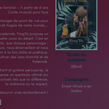
e familial – À partir de 6 ans
Conte musical pour tous
 changer de point de vue pour
auté fragile de notre monde...
 modernité, Frag'Ils propose un
tre coins du désert. C'est en
elà, que chaque personnage :
eurs, nous émerveillent et nous
on à la fois drôle et poétique,
Durée du
ltiver des liens d'amitié et de
spectacle
fraternité.
00h45
ant et guitare percussive), le
ropose un spectacle rythmé qui
Compagnie
ctuels tels que la différence,
la tolérance ou le respect.
Ernest Afriyié avec
Sadoo
écouvrir avec enchantement !