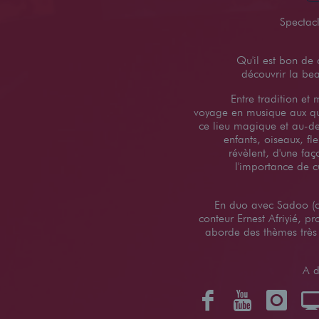
Spectacl
Qu'il est bon de
découvrir la be
Entre tradition et
voyage en musique aux qua
ce lieu magique et au-d
enfants, oiseaux, fl
révèlent, d'une faç
l'importance de cu
En duo avec Sadoo (ch
conteur Ernest Afriyié, p
aborde des thèmes très a
A d