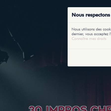
ACCUEIL
RE
Nous respectons 
Nous utilisons des cooki
dernier, vous acceptez l'
Connaître mes droits
30 IMPROS CH