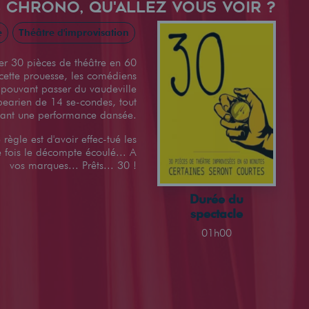
 CHRONO, QU'ALLEZ VOUS VOIR ?
e
Théâtre d'improvisation
er 30 pièces de théâtre en 60
 cette prouesse, les comédiens
 pouvant passer du vaudeville
earien de 14 se-condes, tout
nant une performance dansée.
 règle est d'avoir effec-tué les
e fois le décompte écoulé... A
vos marques... Prêts... 30 !
Durée du
spectacle
01h00