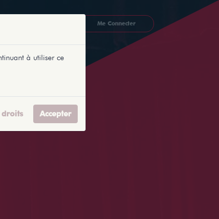
CKETLYONNAIS
Me Connecter
tinuant à utiliser ce
droits
Accepter