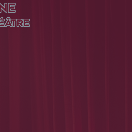
NE
ÉÂTRE