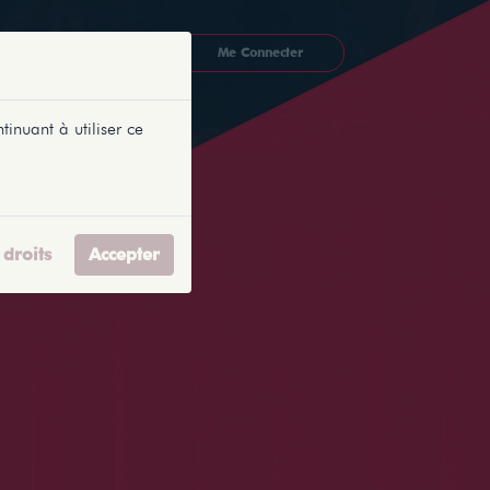
CKETLYONNAIS
Me Connecter
tinuant à utiliser ce
droits
Accepter