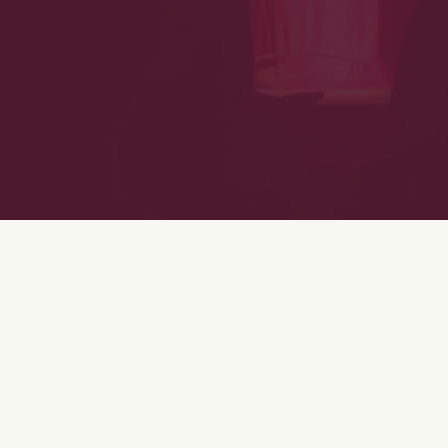
THÉÂTRES LYONNAIS
TROUVEZ VOTRE THÉÂTRE À LYON
Quartier :
Villeurbanne