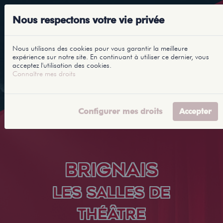
Nous respectons votre vie privée
Nous utilisons des cookies pour vous garantir la meilleure
expérience sur notre site. En continuant à utiliser ce dernier, vous
acceptez l'utilisation des cookies.
Connaître mes droits
Configurer mes droits
Accepter
BRIGNAIS
LES SALLES DE
THÉÂTRE