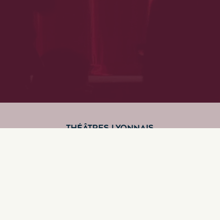
THÉÂTRES LYONNAIS
TROUVEZ VOTRE THÉÂTRE À LYON
Le Briscope
Quartier :
Brignais
Nb places :
0
Visiter ce théâtre