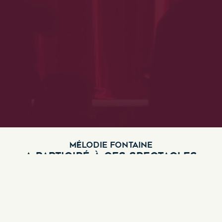
MÉLODIE FONTAINE
A PARTICIPÉ À CES SPECTACLES
Nickel
Genre :
One-man show
,
Seul en scène
,
Sketch
,
Stand-Up