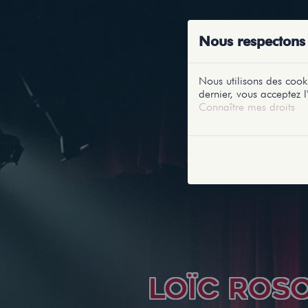
ACCUEIL
RE
Nous respectons 
Nous utilisons des cooki
dernier, vous acceptez l'
Connaître mes droits
LOÏC ROS