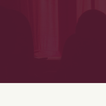
LOÏC ROSO
A PARTICIPÉ À CES SPECTACLES