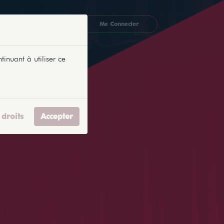
CKETLYONNAIS
Me Connecter
tinuant à utiliser ce
droits
Accepter