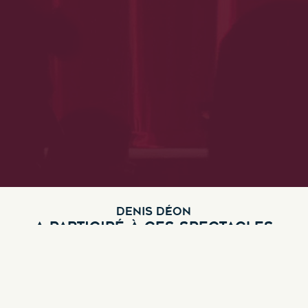
DENIS DÉON
A PARTICIPÉ À CES SPECTACLES
L'étourdissement
Genre :
Théâtre contemporain
,
Théâtre tout public
,
Tout public