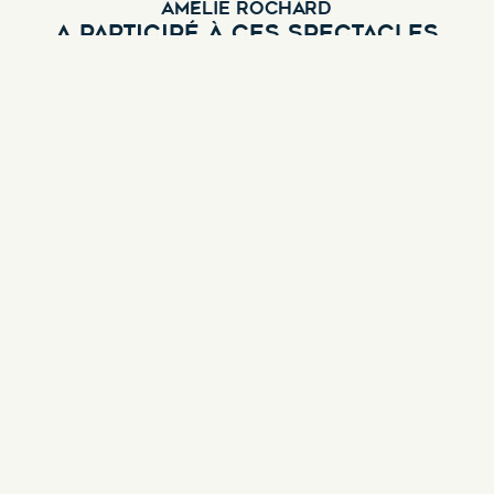
AMÉLIE ROCHARD
A PARTICIPÉ À CES SPECTACLES
État d'Esprit
Genre :
Comédie dramatique
Découvrir ce spectacle
Découvrir les
Vous êtes un
théâtres &
professionnel ?
spectacles à Lyon
CRÉEZ VOTRE
TROUVER UN
COMPTE
SPECTACLE
LYONNAIS
Découvrez les
TROUVER UN
spectacles et petits
théâtres Lyonnais
THÉÂTRE
LYONNAIS