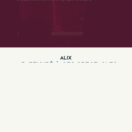
ALIX
A PARTICIPÉ À CES SPECTACLES
Découvrir les
Vous êtes un
théâtres &
professionnel ?
spectacles à Lyon
CRÉEZ VOTRE
TROUVER UN
COMPTE
SPECTACLE
LYONNAIS
Découvrez les
TROUVER UN
spectacles et petits
théâtres Lyonnais
THÉÂTRE