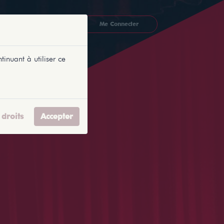
CKETLYONNAIS
Me Connecter
tinuant à utiliser ce
droits
Accepter