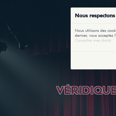
ACCUEIL
RE
Nous respectons 
Nous utilisons des cooki
dernier, vous acceptez l'
Connaître mes droits
VÉRIDIQU