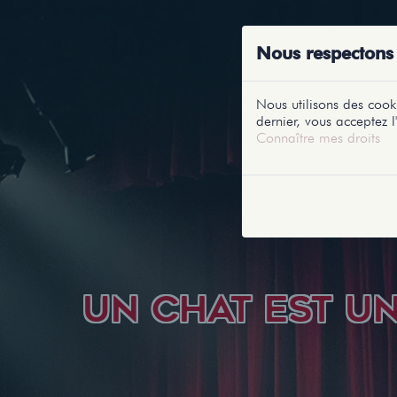
ACCUEIL
RE
Nous respectons 
Nous utilisons des cooki
dernier, vous acceptez l'
Connaître mes droits
UN CHAT EST U