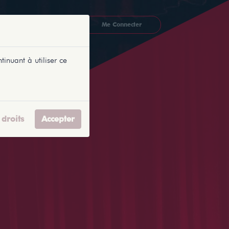
CKETLYONNAIS
Me Connecter
tinuant à utiliser ce
droits
Accepter