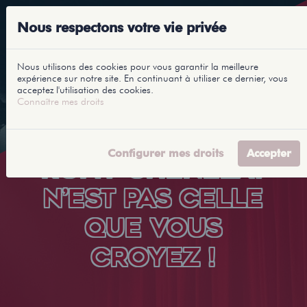
Nous respectons votre vie privée
Nous utilisons des cookies pour vous garantir la meilleure
expérience sur notre site. En continuant à utiliser ce dernier, vous
acceptez l'utilisation des cookies.
Connaître mes droits
Configurer mes droits
Accepter
ROMY CHENELAT
N’EST PAS CELLE
QUE VOUS
CROYEZ !