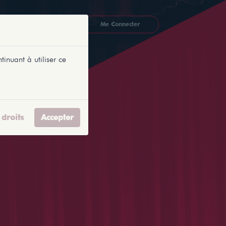
CKETLYONNAIS
Me Connecter
tinuant à utiliser ce
droits
Accepter