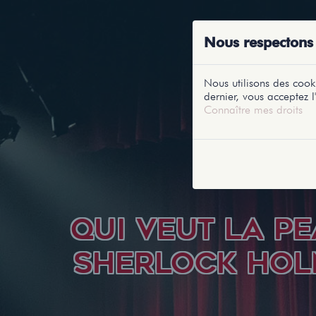
ACCUEIL
RE
Nous respectons 
Nous utilisons des cooki
dernier, vous acceptez l'
Connaître mes droits
QUI VEUT LA P
SHERLOCK HOL