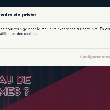
PRÉSENTATIONS
SPECTACLES
SALLES
PROFILS
REPORTAGES
LETI
votre vie privée
es pour vous garantir la meilleure expérience sur notre site. En con
utilisation des cookies.
Configurer mes 
EAU DE
MES ?