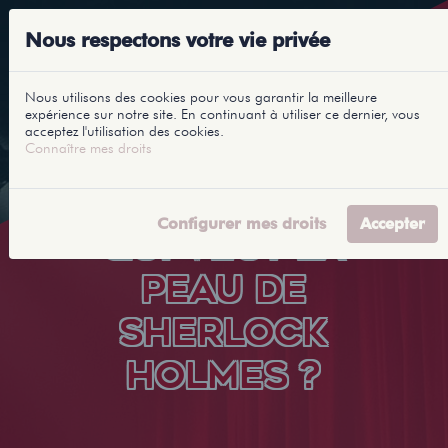
Nous respectons votre vie privée
Nous utilisons des cookies pour vous garantir la meilleure
expérience sur notre site. En continuant à utiliser ce dernier, vous
acceptez l'utilisation des cookies.
Connaître mes droits
Configurer mes droits
Accepter
QUI VEUT LA
PEAU DE
SHERLOCK
HOLMES ?