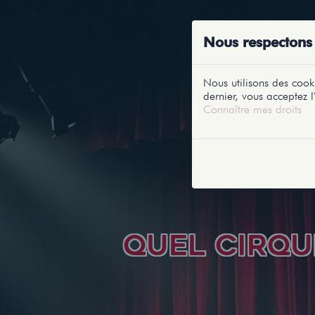
ACCUEIL
RE
Nous respectons 
Nous utilisons des cooki
dernier, vous acceptez l'
Connaître mes droits
QUEL CIRQUE