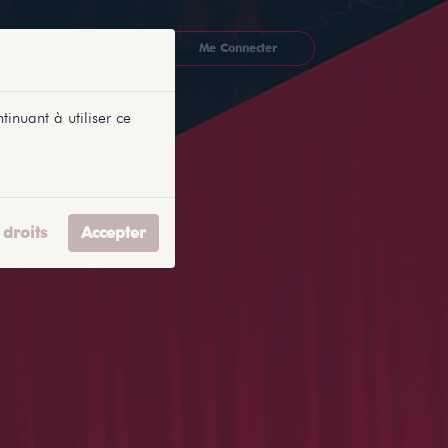
CKETLYONNAIS
Me Connecter
tinuant à utiliser ce
droits
Accepter