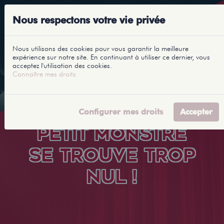
Nous respectons votre vie privée
Nous utilisons des cookies pour vous garantir la meilleure
expérience sur notre site. En continuant à utiliser ce dernier, vous
acceptez l'utilisation des cookies.
Connaître mes droits
Configurer mes droits
Accepter
PETIT MONSTRE
SE TROUVE TROP
NUL !