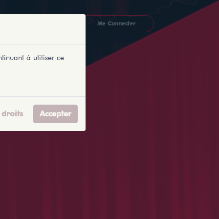
CKETLYONNAIS
Me Connecter
tinuant à utiliser ce
droits
Accepter