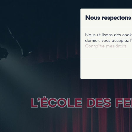
ACCUEIL
RE
Nous respectons 
Nous utilisons des cooki
dernier, vous acceptez l'
Connaître mes droits
L’ÉCOLE DES F