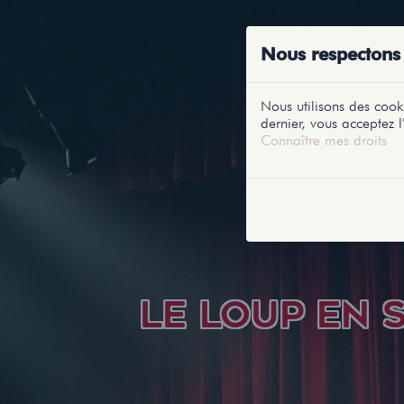
ACCUEIL
RE
Nous respectons 
Nous utilisons des cooki
dernier, vous acceptez l'
Connaître mes droits
LE LOUP EN S