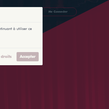
CKETLYONNAIS
Me Connecter
tinuant à utiliser ce
droits
Accepter