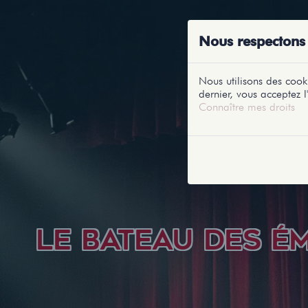
ACCUEIL
RE
Nous respectons 
Nous utilisons des cooki
dernier, vous acceptez l'
Connaître mes droits
LE BATEAU DES É