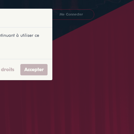
CKETLYONNAIS
Me Connecter
tinuant à utiliser ce
droits
Accepter