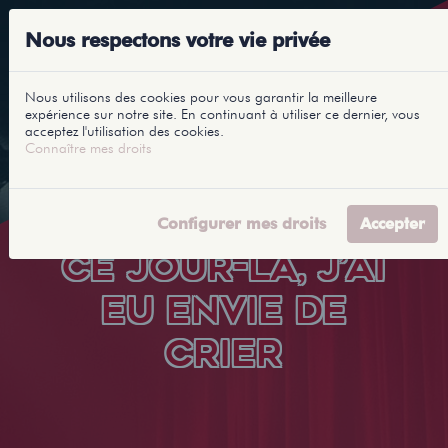
Nous respectons votre vie privée
Nous utilisons des cookies pour vous garantir la meilleure
expérience sur notre site. En continuant à utiliser ce dernier, vous
acceptez l'utilisation des cookies.
Connaître mes droits
Configurer mes droits
Accepter
CE JOUR-LÀ, J’AI
EU ENVIE DE
CRIER