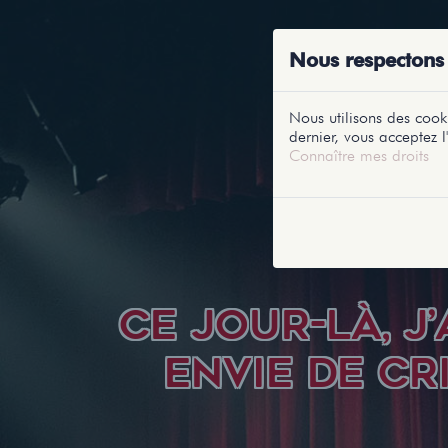
ACCUEIL
RE
Nous respectons 
Nous utilisons des cooki
dernier, vous acceptez l'
Connaître mes droits
CE JOUR-LÀ, J’
ENVIE DE CR