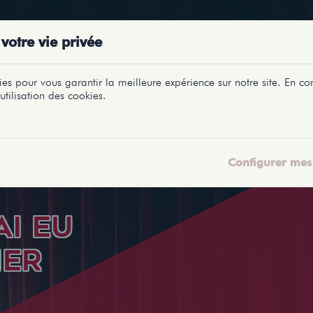
PRÉSENTATIONS
SPECTACLES
SALLES
PROFILS
REPORTAGES
LETI
votre vie privée
es pour vous garantir la meilleure expérience sur notre site. En con
utilisation des cookies.
Configurer mes 
AI EU
IER