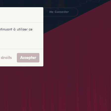
CKETLYONNAIS
Me Connecter
tinuant à utiliser ce
droits
Accepter