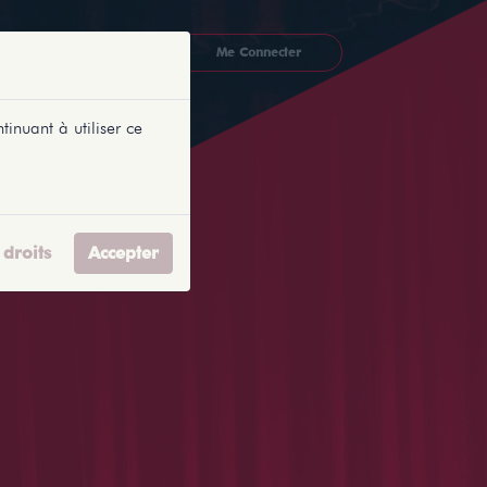
CKETLYONNAIS
Me Connecter
tinuant à utiliser ce
droits
Accepter