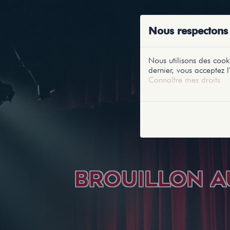
ACCUEIL
RE
Nous respectons 
Nous utilisons des cooki
dernier, vous acceptez l'
Connaître mes droits
BROUILLON A