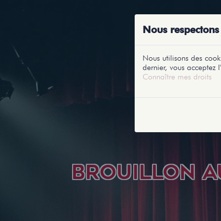
ACCUEIL
RE
Nous respectons 
Nous utilisons des cooki
dernier, vous acceptez l'
Connaître mes droits
BROUILLON A