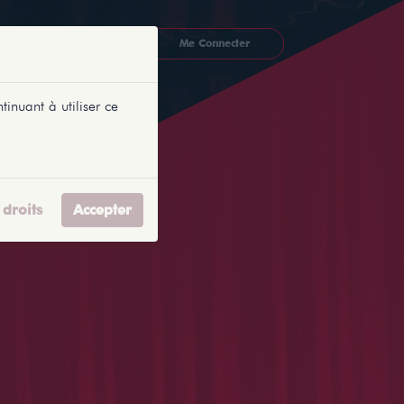
CKETLYONNAIS
Me Connecter
tinuant à utiliser ce
droits
Accepter