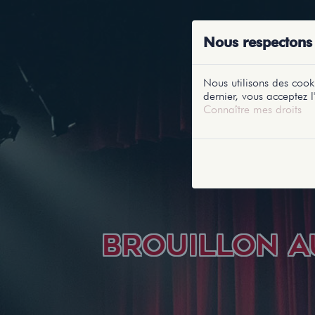
ACCUEIL
RE
Nous respectons 
Nous utilisons des cooki
dernier, vous acceptez l'
Connaître mes droits
BROUILLON A