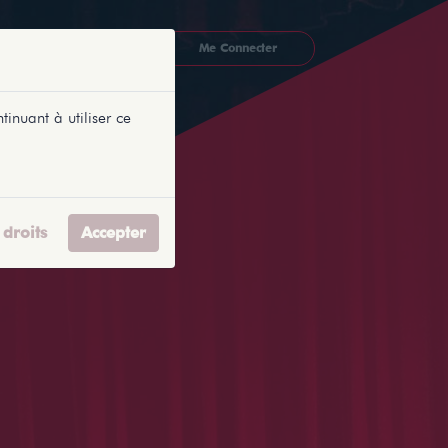
CKETLYONNAIS
Me Connecter
tinuant à utiliser ce
droits
Accepter