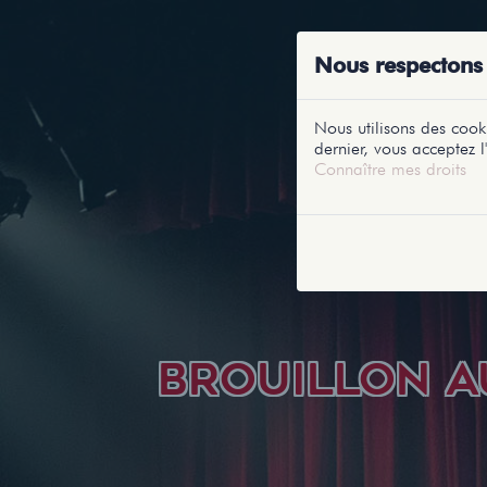
ACCUEIL
RE
Nous respectons 
Nous utilisons des cooki
dernier, vous acceptez l'
Connaître mes droits
BROUILLON A