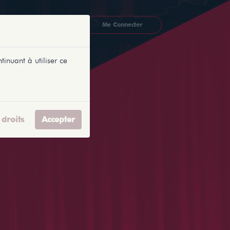
CKETLYONNAIS
Me Connecter
tinuant à utiliser ce
droits
Accepter