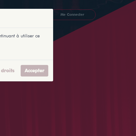
CKETLYONNAIS
Me Connecter
tinuant à utiliser ce
droits
Accepter