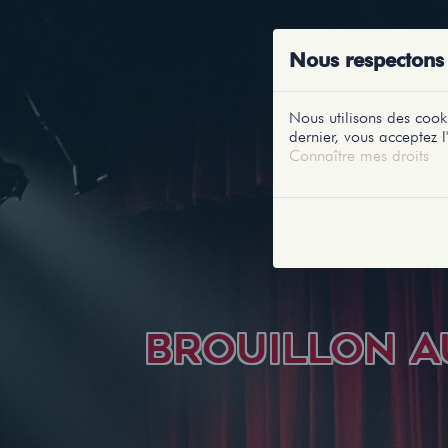
ACCUEIL
RE
Nous respectons 
Nous utilisons des cooki
dernier, vous acceptez l'
Connaître mes droits
BROUILLON A