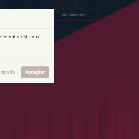
CKETLYONNAIS
Me Connecter
tinuant à utiliser ce
droits
Accepter