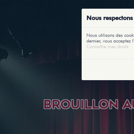
ACCUEIL
RE
Nous respectons 
Nous utilisons des cooki
dernier, vous acceptez l'
Connaître mes droits
BROUILLON A