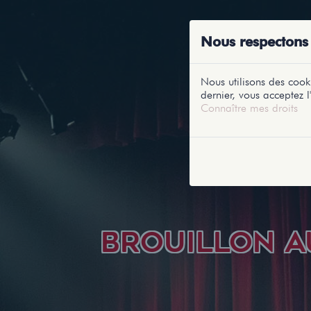
ACCUEIL
RE
Nous respectons 
Nous utilisons des cooki
dernier, vous acceptez l'
Connaître mes droits
BROUILLON A