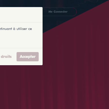
CKETLYONNAIS
Me Connecter
tinuant à utiliser ce
droits
Accepter