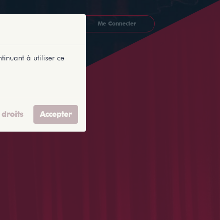
CKETLYONNAIS
Me Connecter
tinuant à utiliser ce
droits
Accepter