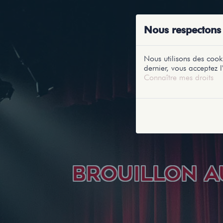
ACCUEIL
RE
Nous respectons 
Nous utilisons des cooki
dernier, vous acceptez l'
Connaître mes droits
BROUILLON A