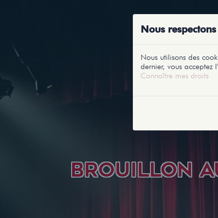
ACCUEIL
RE
Nous respectons 
Nous utilisons des cooki
dernier, vous acceptez l'
Connaître mes droits
BROUILLON A