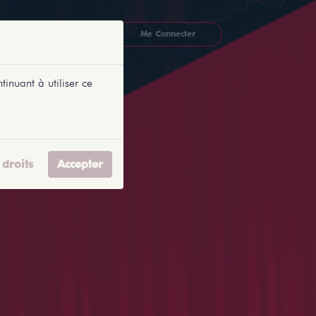
CKETLYONNAIS
Me Connecter
tinuant à utiliser ce
droits
Accepter