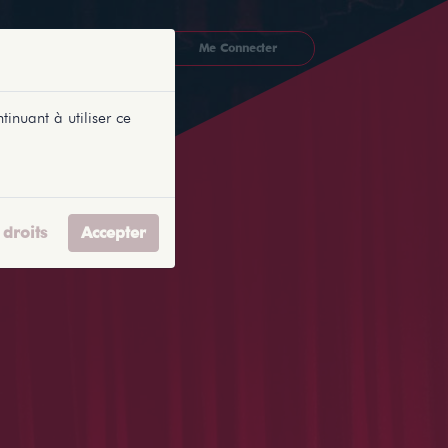
CKETLYONNAIS
Me Connecter
tinuant à utiliser ce
droits
Accepter