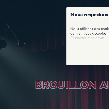
ACCUEIL
RE
Nous respectons 
Nous utilisons des cooki
dernier, vous acceptez l'
Connaître mes droits
BROUILLON A