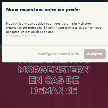
Nous respectons votre vie privée
Nous utilisons des cookies pour vous garantir la meilleure
expérience sur notre site. En continuant à utiliser ce dernier, vous
acceptez l'utilisation des cookies.
Connaître mes droits
Configurer mes droits
Accepter
À RENDRE À M.
MORGENSTERN
EN CAS DE
DEMANDE