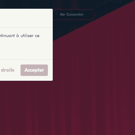
CKETLYONNAIS
Me Connecter
tinuant à utiliser ce
droits
Accepter