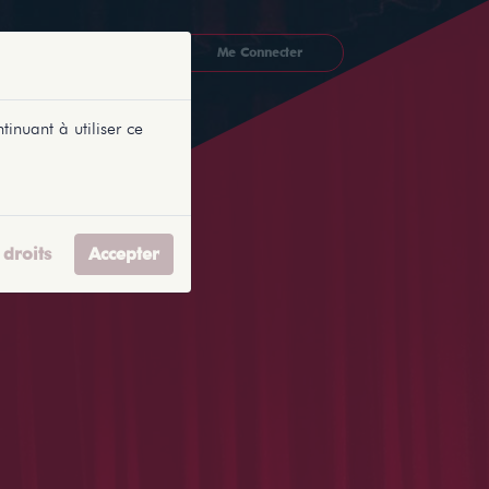
CKETLYONNAIS
Me Connecter
tinuant à utiliser ce
droits
Accepter