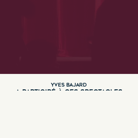
YVES BAJARD
A PARTICIPÉ À CES SPECTACLES
ConSfinés
Genre :
Comédie
,
Humoristique
,
Tout public
Découvrir ce spectacle