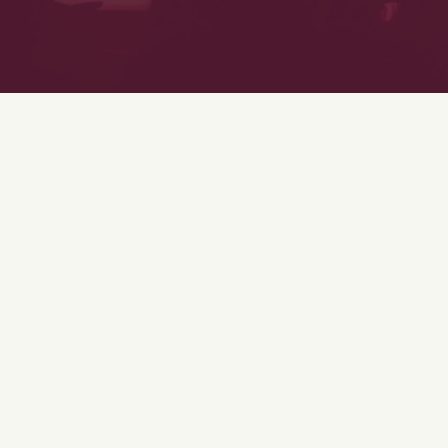
Découvrir les théâtres & spectacles à Lyon
TROUVER UN SPECTACLE LYONNAIS
TROUVER UN THÉÂTRE LYONNAIS
TROUVER UN PROFIL LYONNAIS
s