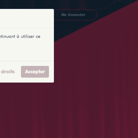
CKETLYONNAIS
Me Connecter
tinuant à utiliser ce
droits
Accepter