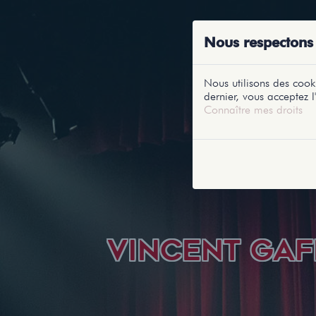
ACCUEIL
RE
Nous respectons 
Nous utilisons des cooki
dernier, vous acceptez l'
Connaître mes droits
VINCENT GAF