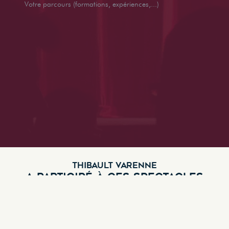
Votre parcours (formations, expériences,...)
THIBAULT VARENNE
A PARTICIPÉ À CES SPECTACLES
Le Petit Chaperon Rouge
Genre :
Comédie
,
Conte Musical
,
Jeune Public
,