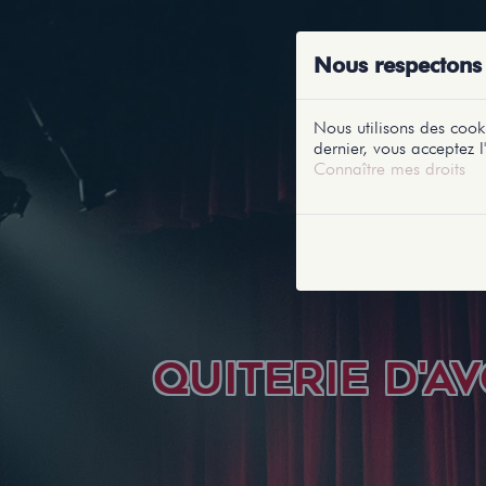
ACCUEIL
RE
Nous respectons 
Nous utilisons des cooki
dernier, vous acceptez l'
Connaître mes droits
QUITERIE D'A