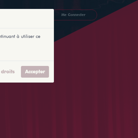
CKETLYONNAIS
Me Connecter
tinuant à utiliser ce
droits
Accepter