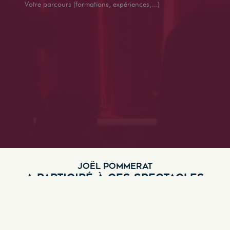
Votre parcours (formations, expériences,...)
JOËL POMMERAT
A PARTICIPÉ À CES SPECTACLES
Le Petit Chaperon Rouge
Genre :
Comédie
,
Conte Musical
,
Jeune Public
,