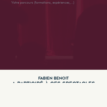
Votre parcours (formations, expériences,...)
FABIEN BENOIT
A PARTICIPÉ À CES SPECTACLES
L'évadation de la tour fatale
enflammée