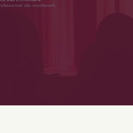
rofessionnel dès maintenant.
EMMANUELLE CHESNEAU
A PARTICIPÉ À CES SPECTACLES