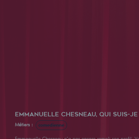
Emmanuelle Chesneau, qui suis-je
Métiers :
comedienne
Emmanuelle Chesneau n’a pas encore rempli son profil. V