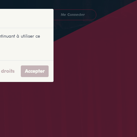
CKETLYONNAIS
Me Connecter
tinuant à utiliser ce
droits
Accepter