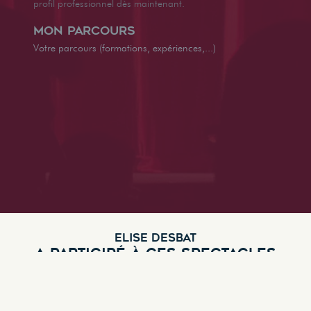
profil professionnel dès maintenant.
Mon parcours
Votre parcours (formations, expériences,...)
ELISE DESBAT
A PARTICIPÉ À CES SPECTACLES
J'en quête de joie
Genre :
One-man show