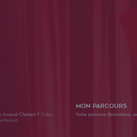
Mon parcours
es Arnaud Chabert ?
Créez
Votre parcours (formations, ex
aintenant.