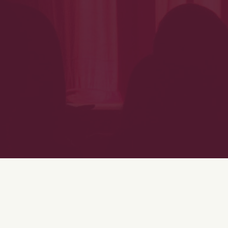
ARNAUD CHABERT
A PARTICIPÉ À CES SPECTACLES