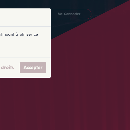
CKETLYONNAIS
Me Connecter
tinuant à utiliser ce
droits
Accepter