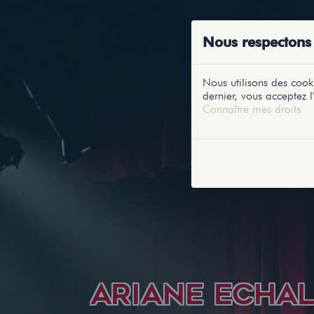
ACCUEIL
RE
Nous respectons 
Nous utilisons des cooki
dernier, vous acceptez l'
Connaître mes droits
ARIANE ECHAL