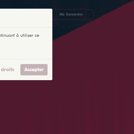
CKETLYONNAIS
Me Connecter
tinuant à utiliser ce
droits
Accepter