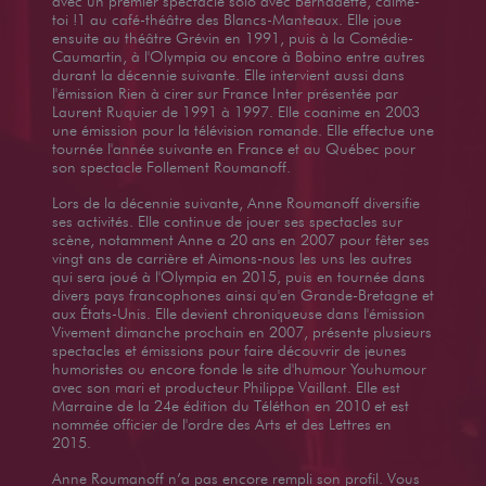
avec un premier spectacle solo avec Bernadette, calme-
toi !1 au café-théâtre des Blancs-Manteaux. Elle joue
ensuite au théâtre Grévin en 1991, puis à la Comédie-
Caumartin, à l'Olympia ou encore à Bobino entre autres
durant la décennie suivante. Elle intervient aussi dans
l'émission Rien à cirer sur France Inter présentée par
Laurent Ruquier de 1991 à 1997. Elle coanime en 2003
une émission pour la télévision romande. Elle effectue une
tournée l'année suivante en France et au Québec pour
son spectacle Follement Roumanoff.
Lors de la décennie suivante, Anne Roumanoff diversifie
ses activités. Elle continue de jouer ses spectacles sur
scène, notamment Anne a 20 ans en 2007 pour fêter ses
vingt ans de carrière et Aimons-nous les uns les autres
qui sera joué à l'Olympia en 2015, puis en tournée dans
divers pays francophones ainsi qu'en Grande-Bretagne et
aux États-Unis. Elle devient chroniqueuse dans l'émission
Vivement dimanche prochain en 2007, présente plusieurs
spectacles et émissions pour faire découvrir de jeunes
humoristes ou encore fonde le site d'humour Youhumour
avec son mari et producteur Philippe Vaillant. Elle est
Marraine de la 24e édition du Téléthon en 2010 et est
nommée officier de l'ordre des Arts et des Lettres en
2015.
Anne Roumanoff n’a pas encore rempli son profil. Vous