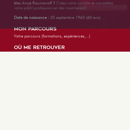
êtes Anne Roumanoff ?
Créez votre compte et complétez
votre profil professionnel dès maintenant.
Date de naissance :
25 septembre 1965 (60 ans)
Mon parcours
Votre parcours (formations, expériences,...)
Où me retrouver
ANNE ROUMANOFF
A PARTICIPÉ À CES SPECTACLES
1 Heure avec Anne Roumanoff
Genre :
Humoristique
,
Seul en scène
,
Tout public
Découvrir ce spectacle