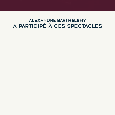
ALEXANDRE BARTHÉLÉMY
A PARTICIPÉ À CES SPECTACLES
SAMUEL "Moi ? J'ai pas de
problème !"
Genre :
Théâtre tout public
Découvrir ce spectacle
Notre-Dame de Paris, l'autre
comédie musicale
Genre :
Théâtre tout public
Découvrir ce spectacle