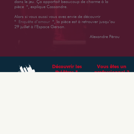
dans le jeu. Ça apportait beaucoup de charme à la
pièce », explique Cassandre.
Alors si vous aussi vous avez envie de découvrir
«
Enquête d’amour
», la pièce est à retrouver jusqu’au
29 juillet à l’Espace Gerson.
Alexandre Pérou
Découvrir les
Vous êtes un
théâtres &
professionnel ?
spectacles à Lyon
CRÉEZ VOTRE
TROUVER UN
COMPTE
SPECTACLE
LYONNAIS
Découvrez les
TROUVER UN
spectacles et petits
théâtres Lyonnais
THÉÂTRE
LYONNAIS
TROUVER UN