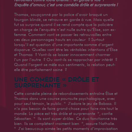
Enquête d’amour, c’est une comédie drôle et surprenante !
Thomas, soupçonné par la police d’avoir braqué un
fourgon blindé, se retrouve en garde à vue. Mais quelle
fut sa surprise quand il se rend compte que la policière
en charge de l’enquête n’est nulle autre qu’Élise, son ex-
femme. Comment vont se passer les retrouvailles entre
ces deux personnages hauts en couleur ? Surtout
lorsqu’il est question d’une importante somme d’argent
disparue. Quelles vont être les véritables intentions d’Élise
et Thomas ? Vont-ils se laisser innocemment charmer
l’un par l’autre ? Ou vont-ils se rapprocher par intérêt ?
Quand l’argent se mêle aux sentiments, la relation peut-
elle être parfaitement saine ?
UNE COMÉDIE « DRÔLE ET
SURPRENANTE »
Cette comédie pleine de rebondissements entraîne Élise et
Thomas dans une course poursuite psychologique, avec
pour seul témoin, le public. « J’adore le jeu de Babass. Il
n’a pas besoin de faire grand-chose pour faire rire tout le
monde. La pièce est très drôle et surprenante », confie
Sébastien. « Ils sont super drôles. Ce duo fonctionne très
bien. Ils se complètent vraiment bien », assure Nathalie.
« J’ai beaucoup aimée les petits moments d’improvisation